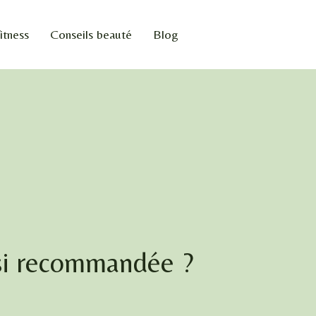
itness
Conseils beauté
Blog
 si recommandée ?