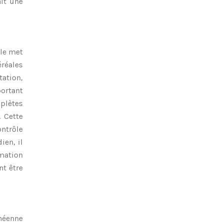
ait une
lle met
éréales
ation,
portant
mplètes
 Cette
ontrôle
ien, il
mation
nt être
anéenne