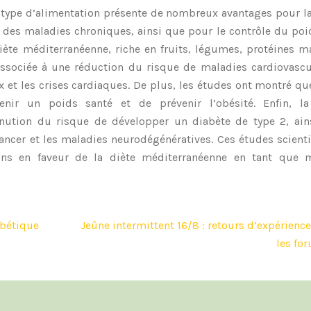
e type d’alimentation présente de nombreux avantages pour l
t des maladies chroniques, ainsi que pour le contrôle du poi
ète méditerranéenne, riche en fruits, légumes, protéines m
associée à une réduction du risque de maladies cardiovascul
x et les crises cardiaques. De plus, les études ont montré qu
nir un poids santé et de prévenir l’obésité. Enfin, la
nution du risque de développer un diabète de type 2, ain
ancer et les maladies neurodégénératives. Ces études scient
ns en faveur de la diète méditerranéenne en tant que 
abétique
Jeûne intermittent 16/8 : retours d’expérience
les fo