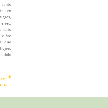
a santé
ds. Les
aigres,
aires,
e cette
 diète
si que
ifiques
modèle
 sur
rums