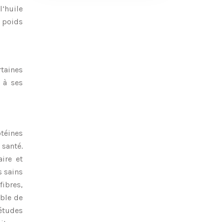
l’huile
 poids
rtaines
 à ses
otéines
 santé.
ire et
s sains
fibres,
ible de
 études