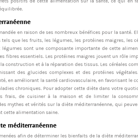
fets positifs de cette alimentation sur la santé, ce qui en f
quilibrée.
terranéenne
andée en raison de ses nombreux bénéfices pour la santé. E
tels que les fruits, les légumes, les protéines maigres, les c
et légumes sont une composante importante de cette aliment
es fibres essentiels. Les protéines maigres jouent un rôle im
la construction et à la réparation des tissus. Les céréales co
rnissant des glucides complexes et des protéines végétales.
té, en améliorant la santé cardiovasculaire, en favorisant le c
ladies chroniques. Pour adopter cette diète dans votre quotid
s frais, de cuisiner à la maison et de limiter la consom
des mythes et vérités sur la diète méditerranéenne, qui peuve
t cette alimentation saine.
iète méditerranéenne
enées afin de déterminer les bienfaits de la diète méditerr