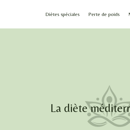
Diètes spéciales
Perte de poids
La diète méditer