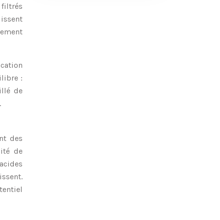
filtrés
issent
alement
cation
libre :
illé de
.
nt des
ité de
 acides
ssent.
entiel