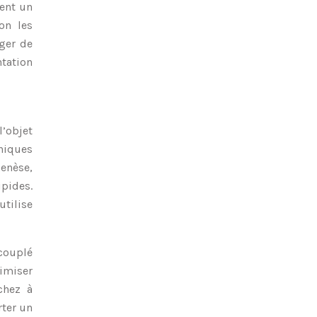
ment un
on les
rger de
tation
l’objet
iniques
enèse,
ipides.
tilise
 couplé
timiser
chez à
rter un