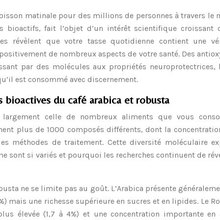
oisson matinale pour des millions de personnes à travers le
ioactifs, fait l’objet d’un intérêt scientifique croissant
tes révèlent que votre tasse quotidienne contient une vér
 positivement de nombreux aspects de votre santé. Des antio
ssant par des molécules aux propriétés neuroprotectrices, 
qu’il est consommé avec discernement.
bioactives du café arabica et robusta
e largement celle de nombreux aliments que vous con
nent plus de 1000 composés différents, dont la concentratio
 les méthodes de traitement. Cette diversité moléculaire e
me sont si variés et pourquoi les recherches continuent de rév
Robusta ne se limite pas au goût. L’Arabica présente généralem
4%) mais une richesse supérieure en sucres et en lipides. Le R
 plus élevée (1,7 à 4%) et une concentration importante en 