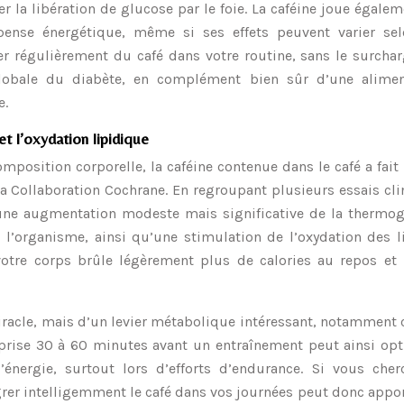
er la libération de glucose par le foie. La caféine joue égale
ense énergétique, même si ses effets peuvent varier sel
rer régulièrement du café dans votre routine, sans le surcha
globale du diabète, en complément bien sûr d’une alimen
e.
 l’oxydation lipidique
mposition corporelle, la caféine contenue dans le café a fait 
a Collaboration Cochrane. En regroupant plusieurs essais cl
 une augmentation modeste mais significative de la thermog
 l’organisme, ainsi qu’une stimulation de l’oxydation des l
votre corps brûle légèrement plus de calories au repos et u
 miracle, mais d’un levier métabolique intéressant, notamment
r prise 30 à 60 minutes avant un entraînement peut ainsi op
énergie, surtout lors d’efforts d’endurance. Si vous cher
grer intelligemment le café dans vos journées peut donc appo