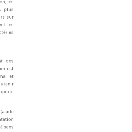
on, les
s plus
urs sur
ent les
téries
nt des
ain est
mal et
outenir
pports
 (acide
ntation
mé sans