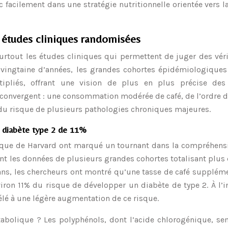
c facilement dans une stratégie nutritionnelle orientée vers l
s études cliniques randomisées
urtout les études cliniques qui permettent de juger des vér
 vingtaine d’années, les grandes cohortes épidémiologiques
ipliés, offrant une vision de plus en plus précise des 
 convergent : une consommation modérée de café, de l’ordre d
n du risque de plusieurs pathologies chroniques majeures.
e diabète type 2 de 11%
lique de Harvard ont marqué un tournant dans la compréhens
sant les données de plusieurs grandes cohortes totalisant plus
ans, les chercheurs ont montré qu’une tasse de café supplém
viron 11% du risque de développer un diabète de type 2. À l’i
lé à une légère augmentation de ce risque.
abolique ? Les polyphénols, dont l’acide chlorogénique, se