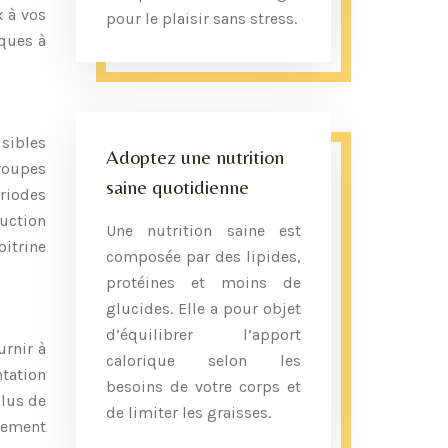
x à vos
pour le plaisir sans stress.
iques à
sibles
Adoptez une nutrition
groupes
saine quotidienne
ériodes
ruction
Une nutrition saine est
itrine
composée par des lipides,
protéines et moins de
glucides. Elle a pour objet
d’équilibrer l’apport
urnir à
calorique selon les
ntation
besoins de votre corps et
plus de
de limiter les graisses.
nnement