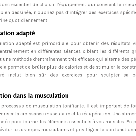
t donc essentiel de choisir l’équipement qui convient le mieu
 bien dessinée, n’oubliez pas d’intégrer des exercices spécif
trine quotidiennement.
ation adapté
tion adapté est primordiale pour obtenir des résultats vi
entraînement en différentes séances ciblant les différents 
st une méthode d’entraînement très efficace qui alterne des p
Cela permet de brûler plus de calories et de stimuler la const
é inclut bien sûr des exercices pour sculpter sa po
tation dans la musculation
e processus de musculation tonifiante. Il est important de fo
oriser la croissance musculaire et la récupération. Une alime
ndée pour fournir les éléments essentiels à vos muscles. En 
r éviter les crampes musculaires et privilégier le bon fonctio