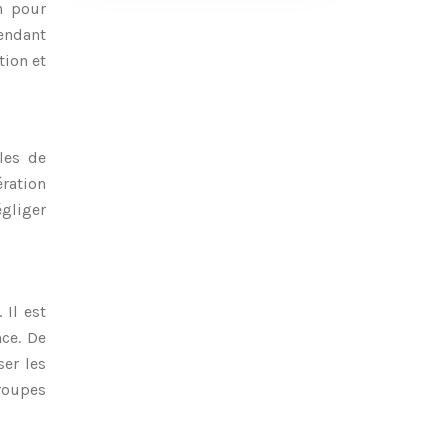
n pour
pendant
tion et
les de
ration
égliger
 Il est
nce. De
er les
groupes