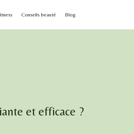
itness
Conseils beauté
Blog
iante et efficace ?