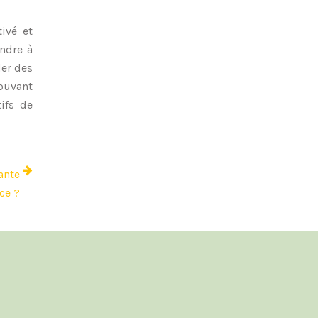
ivé et
endre à
der des
rouvant
ifs de
ante
ace ?