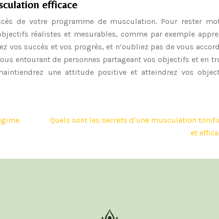
culation efficace
uccès de votre programme de musculation. Pour rester mot
s objectifs réalistes et mesurables, comme par exemple appr
ez vos succès et vos progrès, et n’oubliez pas de vous accor
vous entourant de personnes partageant vos objectifs et en t
aintiendrez une attitude positive et atteindrez vos object
régime
Quels sont les secrets d’une musculation tonifi
et effic